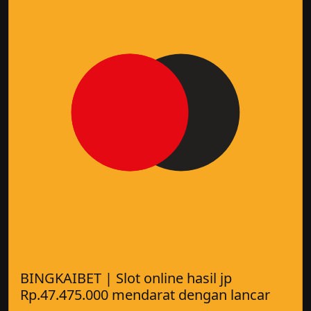
BINGKAIBET | Slot online hasil jp
Rp.47.475.000 mendarat dengan lancar