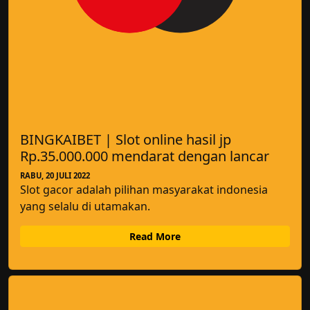
BINGKAIBET | Slot online hasil jp
Rp.35.000.000 mendarat dengan lancar
RABU, 20 JULI 2022
Slot gacor adalah pilihan masyarakat indonesia
yang selalu di utamakan.
Read More