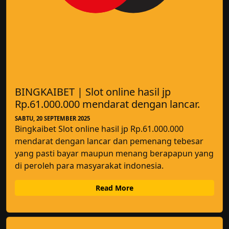
BINGKAIBET | Slot online hasil jp
Rp.61.000.000 mendarat dengan lancar.
SABTU, 20 SEPTEMBER 2025
Bingkaibet Slot online hasil jp Rp.61.000.000
mendarat dengan lancar dan pemenang tebesar
yang pasti bayar maupun menang berapapun yang
di peroleh para masyarakat indonesia.
Read More