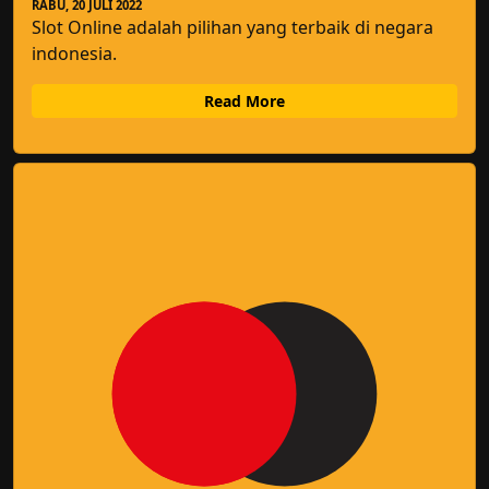
RABU, 20 JULI 2022
Slot Online adalah pilihan yang terbaik di negara
indonesia.
Read More