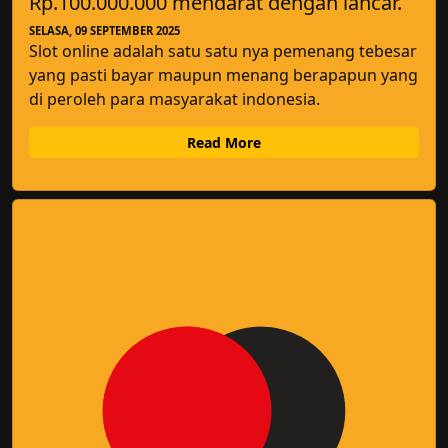
Rp.100.000.000 mendarat dengan lancar.
SELASA, 09 SEPTEMBER 2025
Slot online adalah satu satu nya pemenang tebesar
yang pasti bayar maupun menang berapapun yang
di peroleh para masyarakat indonesia.
Read More